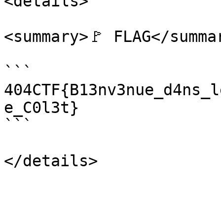
<details>

<summary>🚩 FLAG</summar
```

404CTF{B13nv3nue_d4ns_l
e_C0l3t}

```
