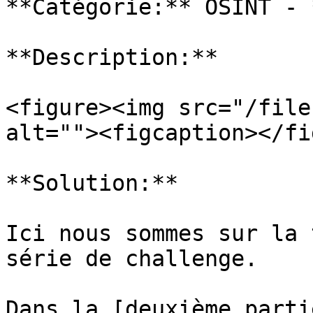
**Catégorie:** OSINT - 
**Description:**

<figure><img src="/file
alt=""><figcaption></fi
**Solution:**

Ici nous sommes sur la 
série de challenge.

Dans la [deuxième parti