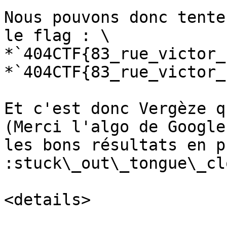
Nous pouvons donc tente
le flag : \

*`404CTF{83_rue_victor_
*`404CTF{83_rue_victor_
Et c'est donc Vergèze q
(Merci l'algo de Google
les bons résultats en p
:stuck\_out\_tongue\_cl
<details>
