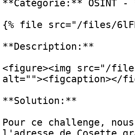
**Catégorie:** OSINT - 
{% file src="/files/6lF
**Description:**

<figure><img src="/file
alt=""><figcaption></fi
**Solution:**

Pour ce challenge, nous
l'adresse de Cosette gr