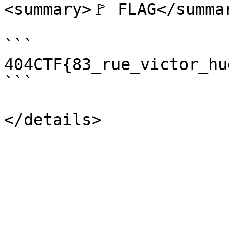
<summary>🚩 FLAG</summar
```

404CTF{83_rue_victor_hu
```
