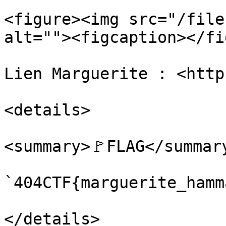
<figure><img src="/file
alt=""><figcaption></fi
Lien Marguerite : <http
<details>

<summary>🚩FLAG</summary
`404CTF{marguerite_hamm