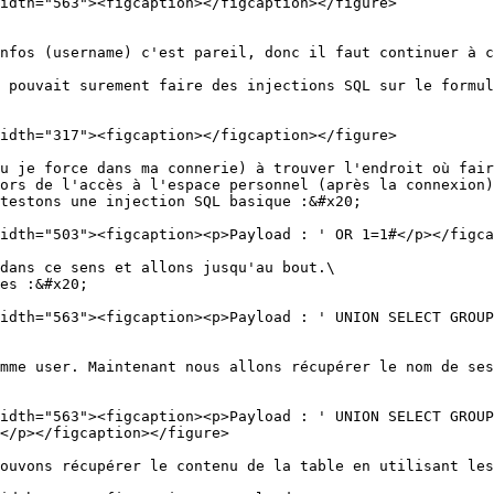
idth="563"><figcaption></figcaption></figure>

nfos (username) c'est pareil, donc il faut continuer à c
 pouvait surement faire des injections SQL sur le formul
idth="317"><figcaption></figcaption></figure>

u je force dans ma connerie) à trouver l'endroit où fair
ors de l'accès à l'espace personnel (après la connexion)
testons une injection SQL basique :&#x20;

idth="503"><figcaption><p>Payload : ' OR 1=1#</p></figca
dans ce sens et allons jusqu'au bout.\

es :&#x20;

idth="563"><figcaption><p>Payload : ' UNION SELECT GROUP
mme user. Maintenant nous allons récupérer le nom de ses
idth="563"><figcaption><p>Payload : ' UNION SELECT GROUP
</p></figcaption></figure>

ouvons récupérer le contenu de la table en utilisant les