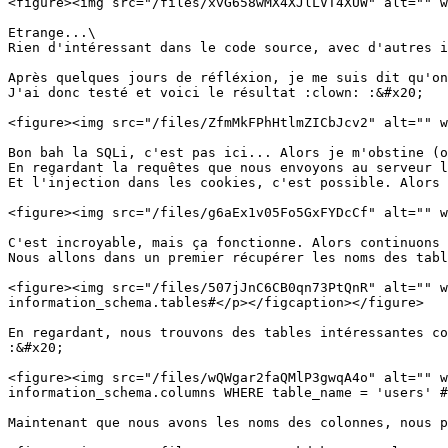
<figure><img src="/files/xvG658wMX4XJlLVT4XUW" alt="" w
Etrange...\

Rien d'intéressant dans le code source, avec d'autres i
Après quelques jours de réfléxion, je me suis dit qu'on
J'ai donc testé et voici le résultat :clown: :&#x20;

<figure><img src="/files/ZfmMkFPhHtlmZICbJcv2" alt="" w
Bon bah la SQLi, c'est pas ici... Alors je m'obstine (o
En regardant la requêtes que nous envoyons au serveur l
Et l'injection dans les cookies, c'est possible. Alors 
<figure><img src="/files/g6aEx1v05Fo5GxFYDcCf" alt="" w
C'est incroyable, mais ça fonctionne. Alors continuons 
Nous allons dans un premier récupérer les noms des tabl
<figure><img src="/files/507jJnC6CB0qn73PtQnR" alt="" w
information_schema.tables#</p></figcaption></figure>

En regardant, nous trouvons des tables intéressantes co
:&#x20;

<figure><img src="/files/wQWgar2faQMlP3gwqA4o" alt="" w
information_schema.columns WHERE table_name = 'users' #
Maintenant que nous avons les noms des colonnes, nous p