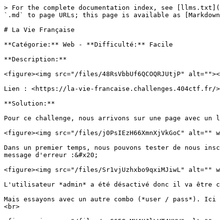
> For the complete documentation index, see [llms.txt](
`.md` to page URLs; this page is available as [Markdown
# La Vie Française

**Catégorie:** Web - **Difficulté:** Facile

**Description:**

<figure><img src="/files/48RsVbbUf6QCOQRJUtjP" alt=""><
Lien : <https://la-vie-francaise.challenges.404ctf.fr/>

**Solution:**

Pour ce challenge, nous arrivons sur une page avec un l
<figure><img src="/files/j0PsIEzH66XmnXjVkGoC" alt="" w
Dans un premier temps, nous pouvons tester de nous insc
message d'erreur :&#x20;

<figure><img src="/files/Sr1vjUzhxbo9qxiMJiwL" alt="" w
L'utilisateur *admin* a été désactivé donc il va être c
Mais essayons avec un autre combo (*user / pass*). Ici 
<br>
